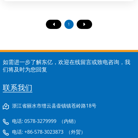
域开始清洁前，请先移开待清洁区域地面或台面
上的玩具、书籍、家具等较大物件。此举不仅能
避免设备受损，还能提升清洁效果。例如，若地
1
面遗留小型玩具，可能导致吸尘器滚刷缠绕，
从...
如需进一步了解东亿，欢迎在线留言或致电咨询，我
们将及时为您回复
联系我们
浙江省丽水市缙云县壶镇镇苍岭路18号
电话:
0578-3279999
（内销）
电话:
+86-578-3023873
（外贸）