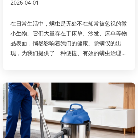
2026-04-01
在日常生活中，螨虫是无处不在却常被忽视的微
小生物。它们大量存在于床垫、沙发、床单等物
品表面，悄然影响着我们的健康。除螨仪的出
现，为我们提供了一种便捷、有效的螨虫治理方
案。一、认识螨虫的危害螨虫偏好温暖、潮湿且
多尘的环境，人体皮屑、皮脂等是其主要食物来
源。长期处于螨虫密度较高的环境中，可能引发
多种健康问题。例如，螨虫的排泄物与残骸可成
为过敏原，易诱发过敏性鼻炎、哮喘及皮肤过敏
等症状...