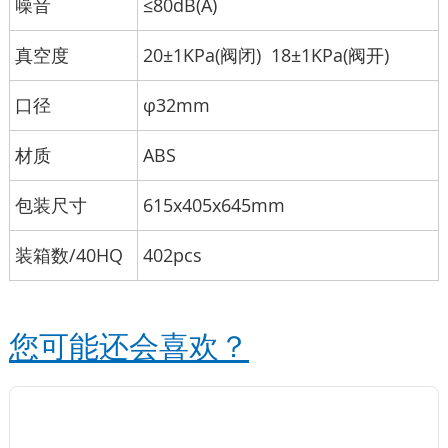
噪音
≤80dB(A)
真空度
20±1KPa(阀闭)
18±1KPa(阀开)
口径
φ32mm
材质
ABS
包装尺寸
615x405x645mm
装箱数/40HQ
402pcs
您可能还会喜欢？